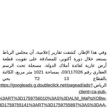
وفي هذا الإطار، كشفت تقارير إعلامية، أن مجلس الرباط
يستعد خلال دورة أكتوبر، للمصادقة على تفويت قطعة
أرض عارية لفائدة أملاك الدولة، مسجلة تحت الرسم
العقاري رقم 03/117026، بمساحة 1021 متر مربع، الكائنة
بالقطاع 13 T2 بحي
https://googleads.g.doubleclick.net/pagead/ads?
الرياض.
client=ca-pub-
55663%3ART%3D1759756010%3AS%3DALNI_MaPqXQBw-
AT%3D1759755141%3ART%3D1759755897%3AS%3DAA-