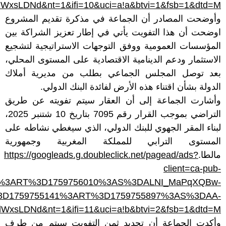
LDNd&nt=1&ifi=10&uci=a!a&btvi=1&fsb=1&dtd=M
وأوضحت المصادر أن الجماعة في مذكرة تقديم المشروع
اوضحت أن هذا التفويت يأتي في إطار تعزيز الشراكة بين
المؤسسات العمومية ووفق التوجهات الاستراتيجية لتشجيع
الاستثمار ودعم الدينامية الاقتصادية على المستوى المحلي،
بعد توصل المجلس الجماعي بطلب من مديرية أملاك
الدولة بشأن اقتناء هذه الأرض لفائدة البنك الدولي.
وأشارت الجماعة إلى أن العقار سيتم تفويته عن طريق
التراضي بموجب القرار رقم 7095 بتاريخ 10 شتنبر 2025،
لبناء المقر الجهوي للبنك الدولي، الذي سيغطي نشاطه على
المستوى الترابي للمملكة المغربية وجمهورية
https://googleads.g.doubleclick.net/pagead/ads?
مالطا.
client=ca-pub-
55663%3ART%3D1759756010%3AS%3DALNI_MaPqXQBw-
AT%3D1759755141%3ART%3D1759755897%3AS%3DAA-
LDNd&nt=1&ifi=11&uci=a!b&btvi=2&fsb=1&dtd=M
وأكدت الجماعة أن تحديد ثمن التفويت سيتم من طرف