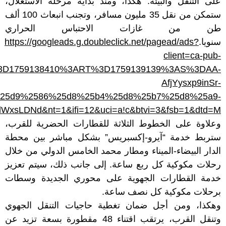
على التنقل والبيئة. هكذا، ومنذ بداية مرحلة الاستغلال،
ستمكن من نقل 35 مليون مسافر، وتجنب انبعاث 100 ألف
طن من غازات الاحتباس الحراري
https://googleads.g.doubleclick.net/pagead/ads?
سنويا.
client=ca-pub-
3AT%3D1759138410%3ART%3D1759139139%3AS%3DAA-
AfjYysxp9inSr-
a3%25d9%2586%25d8%25b4%25d8%25b7%25d8%25a9-
DNd&nt=1&ifi=12&uci=a!c&btvi=3&fsb=1&dtd=M
وعلاوة على الخطوط الثلاثة للقطارات الحضرية للقرب،
ستربط خدمة “آيرو-إكسبريس” بشكل مباشر بين محطة
الدار البيضاء-الميناء ومطار محمد الخامس الدولي من خلال
رحلات مكوكية كل ربع ساعة. إلى جانب ذلك، سيتم تعزيز
خدمة القطارات الجهوية على محوري الجديدة وسطات
برحلات مكوكية كل نصف ساعة.
وهكذا، ومن أجل ضمان تغطية حاجيات التنقل الجهوي
وتنقل القرب، يرتقب اقتناء 48 مقطورة بسعة تزيد عن