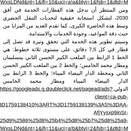
DNd&nt=1&ifi=10&uci=a!a&btvi=1&fsb=1&dtd=M
ومن المنتظر أن تدخل هذه القطارات الخدمة في أفق
2030، لتشكل استجابة حقيقية لتحديات التنقل الحضري
وسط هذه الحاضرة الكبرى، كما تقدم العديد من المزايا من
حيث دقة المواعيد، وجودة الخدمات والاستدامة.
وسيتم تطوير هذه الخدمة التي تحقق وتيرة قد تصل إلى
قطار في كل 7,5 دقائق، على مستوى ثلاثة خطوط: هي
الخط 1 الرابط بين الملعب الكبير الحسن الثاني ببنسليمان
ومطار محمد الخامس؛ والخط 2 بين الملعب الكبير الحسن
الثاني ومحطة الدار البيضاء الميناء؛ والخط 3 الرابط بين
الدار البيضاء الميناء ومطار محمد الخامس
https://googleads.g.doubleclick.net/pagead/ads?
الدولي.
client=ca-pub-
3AT%3D1759138410%3ART%3D1759139139%3AS%3DAA-
AfjYysxp9inSr-
a3%25d9%2586%25d8%25b4%25d8%25b7%25d8%25a9-
DNd&nt=1&ifi=11&uci=a!b&btvi=2&fsb=1&dtd=M