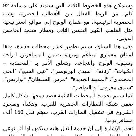
وستمكن هذه الخطوط الثلاثة، التي ستمتد على مسافة 92
كلم، من الربط الفعال بين الأقطاب الحضرية وشبه
الحضرية الرئيسية، مع ضمان الولوج إلى مواقع استراتيجية
مثل الملعب الكبير الحسن الثاني ومطار محمد الخامس
الدولي.
وفي هذا السياق، سيتم تطوير عشر محطات جديدة، وفقا
لميثاق معماري متناغم ومرن، يضمن للمسافرين الراحة
وسهولة الولوج والنجاعة. ويتعلق الأمر بـ “المحمدية –
الكليات”، “زناتة”، “سيدي البرنوصي”، “عين السبع”، “الحي
المحمدي”، “المدينة الجديدة”، “مرس السلطان”، “لوازيس”،
“سيدي معروف” و”النواصر”.
كما سيتم تحديث المحطات القائمة قصد دمجها بشكل كامل
ضمن شبكة القطارات الحضرية للقرب. وهكذا، وبمجرد
الشروع في تشغيل قطارات القرب، سيتم نقل 150 ألف
مسافر يوميا.
تجدر الإشارة إلى أن خدمة النقل هاته سيكون لها أثر نوعي