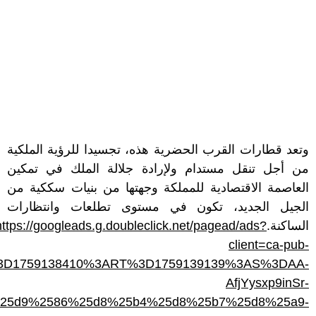
وتعد قطارات القرب الحضرية هذه، تجسيدا للرؤية الملكية
من أجل تنقل مستدام ولإرادة جلالة الملك في تمكين
العاصمة الاقتصادية للمملكة وجهتها من بنيات سككية من
الجيل الجديد، تكون في مستوى تطلعات وانتظارات
https://googleads.g.doubleclick.net/pagead/ads?
الساكنة.
client=ca-pub-
3AT%3D1759138410%3ART%3D1759139139%3AS%3DAA-
AfjYysxp9inSr-
5a3%25d9%2586%25d8%25b4%25d8%25b7%25d8%25a9-