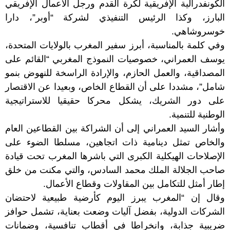
الكونفدرالية الإفريقية لكرة القدم ورجل الأعمال الإفريقي
البارز، وكذا الرئيس التنفيذي لشركة “أوبر”، دارا
خوسروشاهي.
وفي كلمة بالمناسبة، أبرز سفير المغرب بالولايات المتحدة،
يوسف العمراني، خصوصيات النموذج المغربي “القائم على
المصداقية، والعمل الحازم، والإرادة الراسخة للنهوض بنمو
شامل”، مشددا على أن القطاع الخاص، وبعيدا عن الاقتصار
على دور الشريك، يشكل محركا حقيقيا للاستراتيجية
الوطنية للتنمية.
وأشار السيد العمراني إلى أن الشراكة بين القطاعين العام
والخاص تمثل دينامية ذات اتجاهين، مسلطا الضوء على
الإصلاحات الهيكلية الكبرى التي باشرها المغرب تحت قيادة
صاحب الجلالة الملك محمد السادس، والتي مكنت من خلق
إطار أمثل للتكامل بين المقاولات وقطاع الأعمال.
وقال إن “المغرب يبرز اليوم كأرضية طبيعية لاحتضان
الشركات الدولية، بفضل آليات وضعت بعناية، تشمل حوافز
ضريبية جذابة، وانخراطا في أقطاب تنافسية، وضمانات