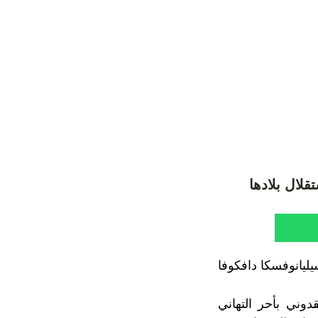
قلال بلادها
ليانوفسكا دافكوفا
وني بأحر التهاني