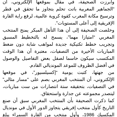
وأبرزت الصحيفة، في مقال بموقعها الإلكتروني، أن
“الجماهير المغربية باتت تحلم بتجاوز ما تحقق في قطر
وترسيخ مكانة المغرب كقوة كروية عالمية، لرفع راية القارة
الإفريقية إلى أعلى المستويات”.
وخلصت الصحيفة إلى أن هذا التأهل المبكر يمنح المنتخب
المغربي “امتيازا مهما”، يسمح له بالتخطيط المسبق
وتجريب خطط تكتيكية جديدة لمواهب شابة دون ضغط
المباريات الأخيرة من التصفيات، معتبرة أن هذا الوقت
المكتسب سيكون حاسما لصقل بعض التفاصيل والوصول
في أفضل الظروف للموعد المونديالي القادم.
من جهتها، كتبت يومية “إكسيلسيور”، في موقعها
الإلكتروني، أن المنتخب المغربي بصم على “مسار مثالي”
في التصفيات، بتحقيقه ستة انتصارات من ست مباريات،
ليتصدر مجموعته عن جدارة واستحقاق.
كما ذكرت الصحيفة بأن المنتخب المغربي سبق أن صنع
التاريخ كأول منتخب إفريقي يتجاوز الدور الأول في مونديال
المكسيك 1986، وأول منتخب من القارة السمراء يبلغ