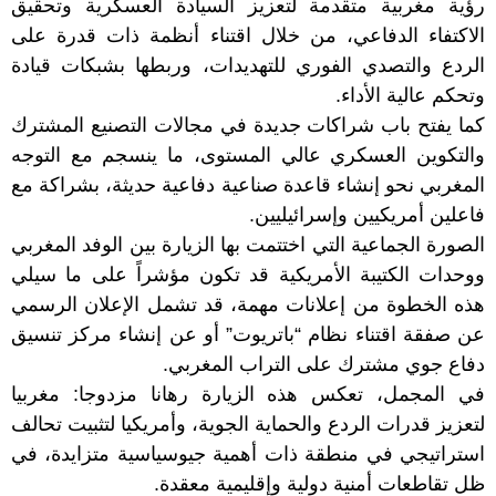
رؤية مغربية متقدمة لتعزيز السيادة العسكرية وتحقيق
الاكتفاء الدفاعي، من خلال اقتناء أنظمة ذات قدرة على
الردع والتصدي الفوري للتهديدات، وربطها بشبكات قيادة
وتحكم عالية الأداء.
كما يفتح باب شراكات جديدة في مجالات التصنيع المشترك
والتكوين العسكري عالي المستوى، ما ينسجم مع التوجه
المغربي نحو إنشاء قاعدة صناعية دفاعية حديثة، بشراكة مع
فاعلين أمريكيين وإسرائيليين.
الصورة الجماعية التي اختتمت بها الزيارة بين الوفد المغربي
ووحدات الكتيبة الأمريكية قد تكون مؤشراً على ما سيلي
هذه الخطوة من إعلانات مهمة، قد تشمل الإعلان الرسمي
عن صفقة اقتناء نظام “باتريوت” أو عن إنشاء مركز تنسيق
دفاع جوي مشترك على التراب المغربي.
في المجمل، تعكس هذه الزيارة رهانا مزدوجا: مغربيا
لتعزيز قدرات الردع والحماية الجوية، وأمريكيا لتثبيت تحالف
استراتيجي في منطقة ذات أهمية جيوسياسية متزايدة، في
ظل تقاطعات أمنية دولية وإقليمية معقدة.