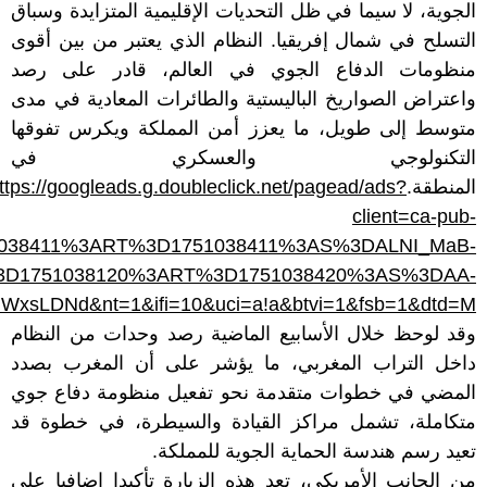
الجوية، لا سيما في ظل التحديات الإقليمية المتزايدة وسباق
التسلح في شمال إفريقيا. النظام الذي يعتبر من بين أقوى
منظومات الدفاع الجوي في العالم، قادر على رصد
واعتراض الصواريخ الباليستية والطائرات المعادية في مدى
متوسط إلى طويل، ما يعزز أمن المملكة ويكرس تفوقها
التكنولوجي والعسكري في
المنطقة.
ttps://googleads.g.doubleclick.net/pagead/ads?
client=ca-pub-
1751038411%3ART%3D1751038411%3AS%3DALNI_MaB-
T%3D1751038120%3ART%3D1751038420%3AS%3DAA-
LDNd&nt=1&ifi=10&uci=a!a&btvi=1&fsb=1&dtd=M
وقد لوحظ خلال الأسابيع الماضية رصد وحدات من النظام
داخل التراب المغربي، ما يؤشر على أن المغرب بصدد
المضي في خطوات متقدمة نحو تفعيل منظومة دفاع جوي
متكاملة، تشمل مراكز القيادة والسيطرة، في خطوة قد
تعيد رسم هندسة الحماية الجوية للمملكة.
من الجانب الأمريكي، تعد هذه الزيارة تأكيدا إضافيا على