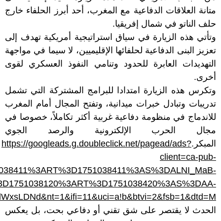
متانة العلاقات الدفاعية مع المغرب، أحد أبرز الحلفاء خارج
حلف الناتو في شمال إفريقيا.
وتأتي هذه الزيارة في سياق استراتيجية أمريكية تهدف إلى
تعزيز البنى الدفاعية لحلفائها الإقليميين، لا سيما في مواجهة
التهديدات العابرة للحدود وتنامي النفوذ العسكري لقوى
أخرى.
وتكرس هذه الزيارة امتدادا للبرامج المشتركة التي تشمل
تدريبات وتبادل خبرات ميدانية، وتفتح المجال أمام المغرب
للاندماج في منظومة دفاعية غربية أكثر تكاملاً، خصوصا في
مجال الحرب الإلكترونية والرصد الجوي
المبكر.
https://googleads.g.doubleclick.net/pagead/ads?
client=ca-pub-
1751038411%3ART%3D1751038411%3AS%3DALNI_MaB-
T%3D1751038120%3ART%3D1751038420%3AS%3DAA-
LDNd&nt=1&ifi=11&uci=a!b&btvi=2&fsb=1&dtd=M
الحدث لا يقتصر على شق تقني أو دفاعي بحت، بل يعكس