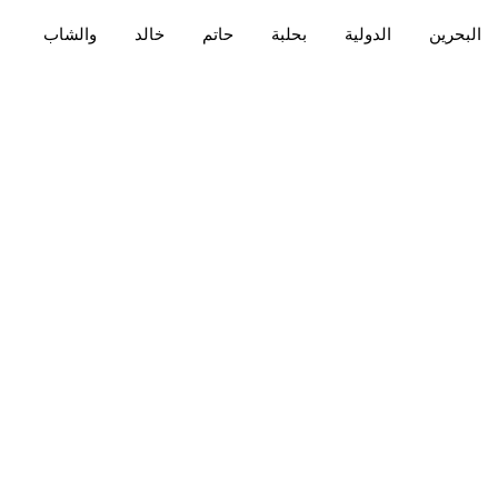
البحرين
الدولية
بحلبة
حاتم
خالد
والشاب