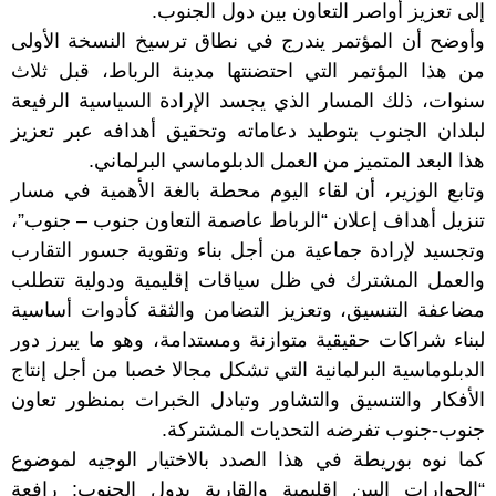
إلى تعزيز أواصر التعاون بين دول الجنوب.
وأوضح أن المؤتمر يندرج في نطاق ترسيخ النسخة الأولى
من هذا المؤتمر التي احتضنتها مدينة الرباط، قبل ثلاث
سنوات، ذلك المسار الذي يجسد الإرادة السياسية الرفيعة
لبلدان الجنوب بتوطيد دعاماته وتحقيق أهدافه عبر تعزيز
هذا البعد المتميز من العمل الدبلوماسي البرلماني.
وتابع الوزير، أن لقاء اليوم محطة بالغة الأهمية في مسار
تنزيل أهداف إعلان “الرباط عاصمة التعاون جنوب – جنوب”،
وتجسيد لإرادة جماعية من أجل بناء وتقوية جسور التقارب
والعمل المشترك في ظل سياقات إقليمية ودولية تتطلب
مضاعفة التنسيق، وتعزيز التضامن والثقة كأدوات أساسية
لبناء شراكات حقيقية متوازنة ومستدامة، وهو ما يبرز دور
الدبلوماسية البرلمانية التي تشكل مجالا خصبا من أجل إنتاج
الأفكار والتنسيق والتشاور وتبادل الخبرات بمنظور تعاون
جنوب-جنوب تفرضه التحديات المشتركة.
كما نوه بوريطة في هذا الصدد بالاختيار الوجيه لموضوع
“الحوارات البين إقليمية والقارية بدول الجنوب: رافعة