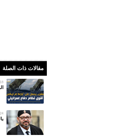
مقالات ذات الصلة
18 يناير 023
ال
24 ديسمبر 022
با