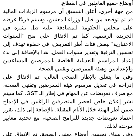
أوضاع جميع العاملين في القطاع.
من جهة أخرى، أُعلن التنسيق أن مرسوم الزيادات المالية
قد تم توقيعه من قبل الوزراء المعنيين، وسيتم قريبًا عرضه
على مجلس الحكومة للمصادقة عليه قبل نشره في
الجريدة الرسمية. كما تم الاتفاق على منح “السنوات
الاعتبارية” لبعض فئات أطر التمريض، في خطوة تهدف إلى
تحسين الترقية وتقدير سنوات العمل. هذا بالإضافة إلى بدء
إعداد المراسيم التعديلية الخاصة بالممرضين المساعدين
والإعداديين وهيئة الممرضين وتقنيي الصحة.
وفي ما يتعلق بالإطار الصحي العالي، تم الاتفاق على
إدراجه في تعديل مرسوم هيئة الممرضين وتقنيي الصحة،
مع صرف تعويضات عن المهام في إطار الـ GST. كما سيتم
نشر إعلان خاص لحصر المتصرفين الراغبين في الإدماج
ضمن أطر الهيئة خلال الأيام المقبلة. بالإضافة إلى ذلك، تقرر
اعتماد تعويضات جديدة للبرامج الصحية، مع تحديد معايير
موحدة لذلك.
وفي سياق تحسين أوضاع مهنيي الصحة، تم الاتفاق على