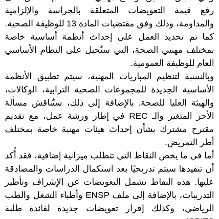
رفع قيمة التعويضات المتعلقة بالحراسة والإلزامية
والمداومة، وذلك وفق مقتضيات المادة 13 للوظيفة الصحية.
كما تم تحديد العمل على إحداث أنظمة أساسية خاصة
بمختلف مهنيي الصحة، التي ستُحيل على النظام الأساسي
العام للوظيفة العمومية.
وبالنسبة لتنظيم المباريات المهنية، سيتم تطبيق الأنظمة
الأساسية الجديدة للمجموعات الصحية الترابية، الوكالات،
والهيئة العليا للصحة. بالإضافة إلى ذلك، ستُناقش مسألة
الأجر المتغير والـ REC في إطار ورشة عمل، مع تقديم
مقترح مشترك بشأن إحداث هيئات مهنية خاصة بمختلف
أطر التمريض.
أما في ما يخص النقاط التي تتطلب ميزانية إضافية، فقد أُكد
أن تنفيذها سيتم تدريجيًا بعد استكمال الدراسات والمصادقة
عليها. هذه النقاط تشمل التعويضات عن الإشراف وتأطير
التدريبات، بالإضافة إلى ملف ENSP وأطباء الشغل والطب
الرياضي، وكذلك إقرار تعويضات جديدة لفائدة طلبة