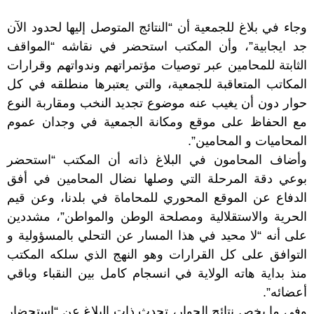
وجاء في بلاغ للجمعية أن “النتائج المتوصل إليها لحدود الآن
جد ايجابية”، وأن المكتب استحضر في نقاشه “المواقف
الثابتة للمحامين عبر توصيات مؤتمراتهم وندواتهم وقرارات
المكاتب المتعاقبة للجمعية، والتي يعتبرها منطلقه في كل
حوار دون أن يغيب عنه موضوع تجديد النخب ومقاربة النوع
مع الحفاظ على موقع ومكانة الجمعية في وجدان عموم
المحاميات و المحامين”.
وأضاف المحامون في البلاغ ذاته أن المكتب “استحضر
بوعي دقة المرحلة التي وصلها نضال المحامين في أفق
الدفاع عن الموقع المحوري للمحاماة في بلدنا، وعن قيم
الحرية والاستقلالية ومصلحة الوطن والمواطن”، مشددين
على أنه “لا محيد في هذا المسار عن التحلي بالمسؤولية و
التوافق على كل القرارات وهو النهج الذي سلكه المكتب
منذ بداية هاته الولاية في انسجام كامل بين النقباء وباقي
أعضائه”.
وفي ما يخص نتائج الحوار، تحدث ذات البلاغ عن “استحضار