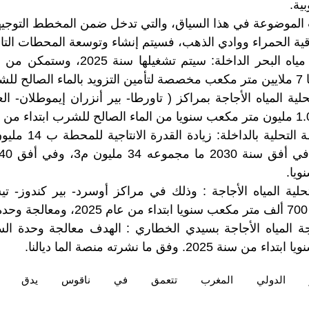
بية.
موضوعة في هذا السياق، والتي تدخل ضمن المخطط التوجيهي 
قية الحمراء ووادي الذهب، فسيتم إنشاء وتوسعة المحطات التالي
دينة.
ت لتحلية المياه الأجاجة بمراكز ( تاورطا- بير أنزران إيموطلان-
إجراء توسعة لمحطة الت
يا.
ات لتحلية المياه الأجاجة : وذلك في مراكز أوسرد- بير كندوز-
.
202. وفق ما نشرته منصة الما ديالنا.
الدولي
المغرب
تتعمق
في
ناقوس
يدق