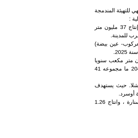
للتهيئة المندمجة
ة :
إنشاء محطة تحلية مياه البحر الداخلة: سيتم تشغيلها سنة 2025، وستمكن من إنتاج 37 مليون متر
 العركوب- عين بيضة)
حلية بالداخلة: زيادة القدرة الانتاجية للمحطة ب 14 مليون متر مكعب سنويا
ليصل حجم انتاجها في أفق سنة 2030 ما مجموعه 34 مليون م3، وفي أفق 2040 ما مجموعه 41
 تيشلا. حيث يستهدف
توسيع محطة معالجة المياه الأجاجة بسيدي الخطاري : الهدف معالجة وحدة السنارة ، وانتاج 1.26