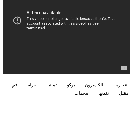
انتحارية
بالكاميرون
بوكو
ثمانية
حرام
في
مقتل
نفذتها
هجمات