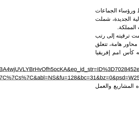
 ورؤساء الجماعات
لية الجديدة، شملت
مت ترقيته إلى رتب
 محاور هامة، تتعلق
تعرفها الرباط عاصمة الأنوار، استعدادا لمونديال 2030 وقبله كأس امم إفريقيا
a7bdHBA4wjUVLYBrHvOfh5ocKA&eo_id_str=ID%3D70
7C%7Cs%7C&abl=NS&fu=128&bc=31&bz=0&psd=W251b
ه المشاريع والعمل