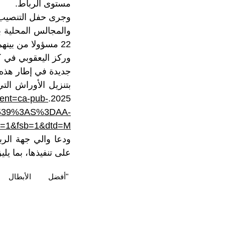
مستوى الرباط.
وجرى حفل التنصيب 
والمجالس المحلية ب
22 مسؤولا من بينهم10 سينتقلون للعمل بالإدارة المركزية ومختلف أقاليم وعمالات المملكة.
وركز اليعقوبي في ك
جديدة في إطار هذه ا
ient=ca-pub-
2025.
7539%3AS%3DAA-
=1&fsb=1&dtd=M
ودعا والي جهة الرب
على تنفيذها، بما يل
"أفضل
الأبطال‎