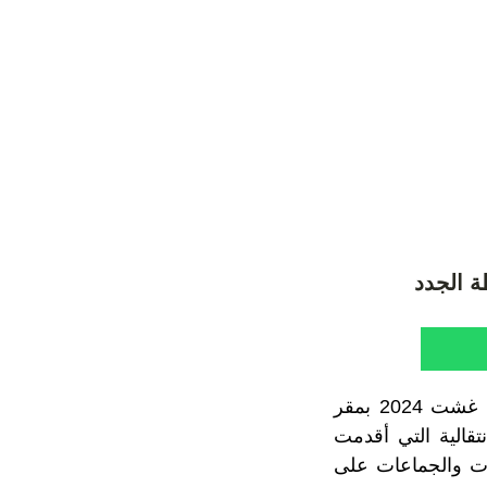
ة الجدد
ترأس محمد اليعقوبي، والي جهة الرباط سلا القنيطرة، صباح اليوم الخميس 15 غشت 2024 بمقر
تقالية التي أقدمت
ات والجماعات على