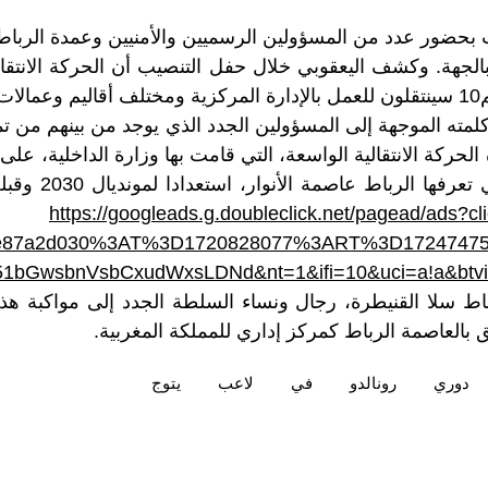
بحضور عدد من المسؤولين الرسميين والأمنيين وعمدة الرباط
الجهة. وكشف اليعقوبي خلال حفل التنصيب أن الحركة الانتقا
لمته الموجهة إلى المسؤولين الجدد الذي يوجد من بينهم من ت
لحركة الانتقالية الواسعة، التي قامت بها وزارة الداخلية، على
بتنزيل الأوراش التي 
https://googleads.g.doubleclick.net/pagead/ads?cl
28452e87a2d030%3AT%3D1720828077%3ART%3D172474
GwsbnVsbCxudWxsLDNd&nt=1&ifi=10&uci=a!a&btvi
اط سلا القنيطرة، رجال ونساء السلطة الجدد إلى مواكبة هذ
يق بالعاصمة الرباط كمركز إداري للمملكة المغربية.
دوري
رونالدو
في
لاعب
يتوج