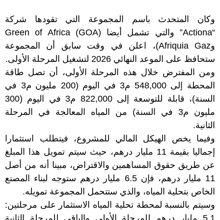
وكان المتحدث باسم المجموعة التي تقودها شركة
“Actiona” والتي تشمل أيضا Green of Africa (GOA)
وAfriquia Gaz)، اعلن في وقت سابق أن المجموعة
ستحافظ على الموعد النهائي 2026 لتشغيل المرحلة الأولى.
ومن المفترض خلال هذه المرحلة الأولى، أن تصل طاقة
المحطة إلى 548,000 م3 في اليوم (200 مليون م3 في
السنة)، قابلة للتوسعة إلى 822,000 م3 في اليوم (300
مليون م3 في السنة) من المياه المعالجة في المرحلة
الثانية.
وفيما يخص الهيكل المالي للمشروع، فيتطلب استثمارا
إجماليا بقيمة 11 مليار درهم، حيث سيتم تمويل هذا المبلغ
عن طريق حقوق المساهمين والاقتراض، مبينا أنه من أصل
11 مليار درهم، فإن 6.5 مليار درهم ستوجه لبناء المصنع
الخاص بتحلية المياه، والذي ستتحمل المجموعة تمويله.
وسيتم بالنسبة لمحطة تحلية المياه الاستثمار على مرحلتين:
5.1 مليار درهم للمرحلة الأولى والباقي للمرحلة الثانية