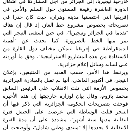
خارجية نيجيريا، إلى الجزائر من أجل المشاركة في أشغال
الدورة العاشرة رفيعة المستوى حول السلم والأمن في
إفريقيا التي احتضنتها مدينة وهران، حيث كان حذرا في
تصريحاته بخصوص مشروع خط الغاز، إذ قال إن هناك
“تقدما في الجزائر ونيجيريا”، في حين استثنى النيجر التي
يمر منها الخط بالضرورة، كما تحدث عن “أهمية
الديمقراطية في إفريقيا لتتمكن مختلف دول القارة من
الاستفادة من هذه المشاريع الاستراتيجية”، وفق ما أوردته
على لسانه وسائل إعلام جزائرية.
ويرتبط هذا الأمر، حسب العديد من المتتبعين، بإعلان
النيجر، في أكتوبر الماضي، أنها لم تقبل بالمبادرة الجزائرية
بخصوص الأزمة التي تلت الانقلاب على الرئيس السابق
محمد بازوم، وقال بيان لوزارة خارجيتها إن هذه الأخيرة
فوجئت بتصريحات الحكومة الجزائرية التي ذكر فيها أن
النيجر قبلت الوساطة التي عرضت على الجيش فترة
انتقالية مدتها ستة أشهر”، مشددة على أن مدة الفترة
الانتقالية لا يحددها إلا “منتدى وطني شامل”، وأوضحت أن