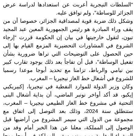
“السلطات النيجرية أعربت عن استعدادها لدراسة عرض
الجزائر للوساطة”، ولم توافق عليه.
وشكل ذلك ضربة قوية لمصداقية الجزائر، خصوصا أن من
يقف وراء المبادرة هو رئيس الجمهورية المعين عبد المجيد
تبون، لتقول خارجيتها في بيان إن الحكومة قررت “إرجاء
الشروع في المشاورات التحضيرية المزمع القيام بها إلى
حين الحصول على التوضيحات التي تراها ضرورية بشأن
تفعيل الوساطة”، قبل أن تفاجأ بعد ذلك بوجود تقارب كبير
بين نيامي والرباط، تزامنا مع تحديد أبوجا موعدا رسميا
للشروع في أشغال خط الغاز نيجيريا – المغرب.
وكان وزير الدولة للموارد النفطية في نيجيريا، إكبيريكبي
إيكبو، قد أكد أواخر نونبر الماضي، أن بداية أشغال البنى
التحتية في مشروع خط الغاز الطبيعي نيجيريا – المغرب،
ستنطلق سنة 2024، وذلك بعد التوصل إلى اتفاق مع
مجموعة من الدول التي سيمر المشروع من أراضيها قبل
الوصول إلى المملكة، معلنا عن هذا الخبر أمام وفد من
السفراء المغاربة ومن بينهم سفير المملكة في أبوجا موحا