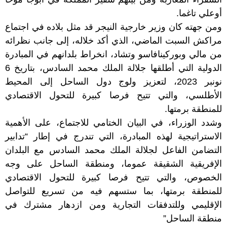
أوعلي تاغما.
ومن جهته كان وزير خارجية النيجر قد مثل بلاده في اجتماع
مراكش السبت الماضي، الذي أكد خلاله، إلى جانب نظرائه
من مالي وبوركينافاسو وتشاد، انخراط بلدانهم في المبادرة
الدولية التي أطلقها جلالة الملك محمد السادس، بتاريخ 6
نونبر 2023، لتعزيز ولوج دول الساحل إلى المحيط
الأطلسي، والتي تتيح فرصا كبيرة للتحول الاقتصادي
للمنطقة برمتها.
وشدد الوزراء، في البيان الختامي للاجتماع، على الأهمية
الاستراتيجية لهذه المبادرة، التي تندرج في إطار “تدابير
التضامن الفاعل لجلالة الملك محمد السادس مع البلدان
الإفريقية الشقيقة عموما، ومنطقة الساحل على وجه
الخصوص، والتي تتيح فرصا كبيرة للتحول الاقتصادي
للمنطقة برمتها، بما ستسهم فيه من تسريع للتواصل
الإقليمي وللتدفقات التجارية ومن ازدهار مشترك في
منطقة الساحل”