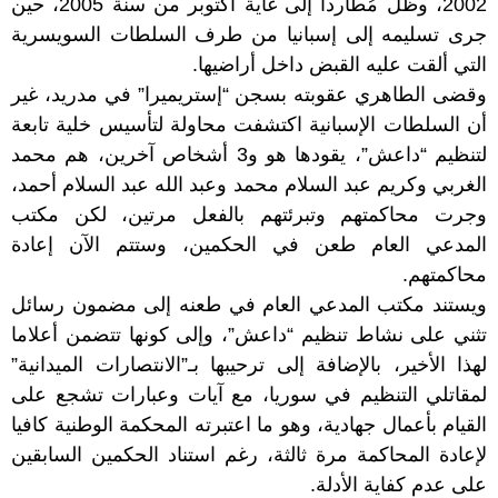
2002، وظل مُطاردا إلى غاية أكتوبر من سنة 2005، حين
جرى تسليمه إلى إسبانيا من طرف السلطات السويسرية
التي ألقت عليه القبض داخل أراضيها.
وقضى الطاهري عقوبته بسجن “إستريميرا” في مدريد، غير
أن السلطات الإسبانية اكتشفت محاولة لتأسيس خلية تابعة
لتنظيم “داعش”، يقودها هو و3 أشخاص آخرين، هم محمد
الغربي وكريم عبد السلام محمد وعبد الله عبد السلام أحمد،
وجرت محاكمتهم وتبرئتهم بالفعل مرتين، لكن مكتب
المدعي العام طعن في الحكمين، وستتم الآن إعادة
محاكمتهم.
ويستند مكتب المدعي العام في طعنه إلى مضمون رسائل
تثني على نشاط تنظيم “داعش”، وإلى كونها تتضمن أعلاما
لهذا الأخير، بالإضافة إلى ترحيبها بـ”الانتصارات الميدانية”
لمقاتلي التنظيم في سوريا، مع آيات وعبارات تشجع على
القيام بأعمال جهادية، وهو ما اعتبرته المحكمة الوطنية كافيا
لإعادة المحاكمة مرة ثالثة، رغم استناد الحكمين السابقين
على عدم كفاية الأدلة.