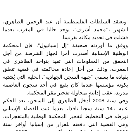
وتعتقد السلطات الفلسطينية أن عبد الرحمن الطاهري،
الشهير بـ”محمد أشرف”، يوجد حاليا في المغرب بعدما
فشلت في تحديد مكانه بفرنسا.
ووفق ما أوردته صحيفة “إل إسبانيول”، فإن المحكمة
الوطنية الإسبانية أصدرت أمرا لجهاز الشرطة من أجل
التحقق من المعلومات التي تفيد بتواجد الطاهري في
المغرب، وذلك من أجل إعادة محاكمته في قضية تتعلق
بقيادة ما يسمى “جبهة السجن الجهادية”، الخلية التي يُشتبه
بكونه مؤسسها عندما كان يقبع في أحد سجون العاصمة
مدريد، عقب إدانته بمحاولة تفجير مقر المحكمة.
وفي سنة 2008 أُدخل الطاهري إلى السجن، بعد الحكم
عليه بـ14 سنة سجنا نافذا، بعدما ثبت للقضاء الإسباني
تورطه في التخطيط لتفجير المحكمة الوطنية بالمتفجرات،
وهي القضية التي دفعته للفرار من إسبانيا أواخر سنة