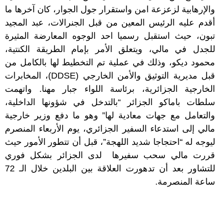
والإرهابية لزعزعة امن واستقرار جول الجوار، كان آخرها ما
أقدم عليه الرئيس المعين من قبل الجنرالات، عبد المجيد
تبون، حيث استقبل رسميا احد الوجوه المعارضة المثيرة
للجدل في مالي، ويتعلق الأمر بإمام الطريقة الكنتية،
محمود ديكو، وذلك في عملية تم التخطيط لها بالكامل من
قبل مديرية التوثيق والأمن الخارجي (DDSE)، المخابرات
الخارجية الجزائرية، برئاسة اللواء جبار مهنا. واتهمت
سلطات باماكو الجزائر “بالتدخل في شؤونها الداخلية،
والتعامل مع جهات معادية لها” وهو ما دفع وزير خارجية
مالي إلى استدعاء السفير الجزائري، يوم الأربعاء المنصرم
ليوجه له “احتجاجا شديد اللهجة”، قبل أن تتطور الأمور حيث
قررت مالي سحب سفيرها لدى الجزائر بشكل فوري
للتشاور بعد أن تدهورت العلاقة بين البلدين خلال الـ 72
ساعة المنصرمة.