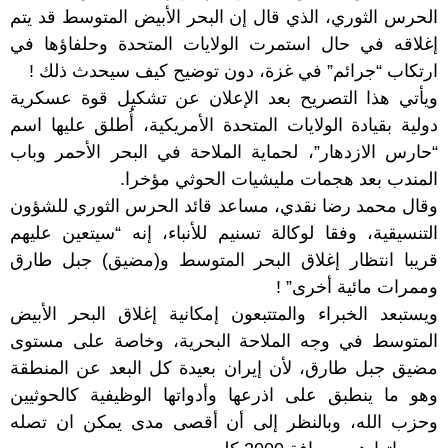
الحرس الثوري، الذي قال إن البحر الأبيض المتوسط قد يتم
إغلاقه في حال استمرت الولايات المتحدة وحلفاؤها في
ارتكاب “جرائم” في غزة، دون توضيح كيف سيحدث ذلك !
ويأتي هذا التصريح بعد الإعلان عن تشكيل قوة عسكرية
دولية بقيادة الولايات المتحدة الأمريكية، أُطلق عليها اسم
“حارس الازدهار”، لحماية الملاحة في البحر الأحمر وباب
المندب بعد هجمات مليشيات الحوثي مؤخرا.
وقال محمد رضا نقدي، مساعد قائد الحرس الثوري للشؤون
التنسيقية، وفقا لوكالة تسنيم للأنباء، إنه “سيتعين عليهم
قريبا انتظار إغلاق البحر المتوسط و(مضيق) جبل طارق
وممرات مائية أخرى” !
ويستبعد الخبراء والمتتبعون إمكانية إغلاق البحر الأبيض
المتوسط في وجه الملاحة البحرية، وخاصة على مستوى
مضيق جبل طارق، لأن إيران بعيدة كل البعد عن المنطقة
وهو ما ينطبق على اذرعها وأدواتها الوظيفية كالحوثيين
وحزب الله، وبالنظر إلى أن أقصى مدى يمكن ان تصله