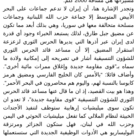
مسيراتها هي مسافة 2000 كلم.
وتجدر الإشارة هنا، أن إيران لا تدعم جماعات على البحر
الأبيض المتوسط إلا جماعة حزب الله اللبنانية وجماعات
مسلحة متحالفة معها في سوريا، وهي بذلك أبعد مما تكون
عن مضيق جبل طارق، لذلك يستبعد الخبراء وجود أي قدرة
لدى إيران عبر أذرها التي يديرها الحرس الثوري لزعزعة
استقرار المضيق. إلا أن مساعد قائد الحرس الثوري
للشؤون التنسيقية أشار في تصريحه إلى إمكانية ولادة ما
سماه بـ”قوى مقاومة جديدة وإغلاق ممرات مائية أخرى”.
وأضاف قائلا: “بالأمس كان الخليج الفارسي ومضيق هرمز
كابوسا بالنسبة لهم، واليوم هم محاصرون في البحر الأحمر”.
وهذا هو بيت القصيد، إذ ان ما قال عنها مساعد قائد الحرس
الثوري للشؤون التنسيقية “قوى مقاومة جديدة”، لا تعدو ان
تكون سوى ميليشيات إرهابية ستوظف لتنفيذ الأجندات
الخبيثة لنظام الملالي كما تفعل ميليشيات الحوثي في اليمن
وحزب الله في لبنان، فهل ستكون الجزائر ومرتزقة
البوليساريو هي الأدوات الوظيفية الجديدة التي ستستعملها