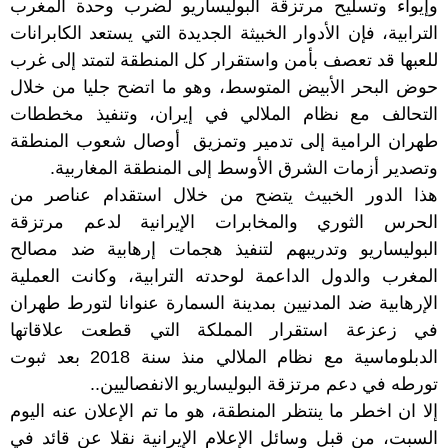
وإيواء وتسليح مرتزقة البوليساريو لضرب وحدة المغرب
الترابية، فإن الأدوار الخبيثة الجديدة التي يستعد الكابرانات
للعبها قد تعصف بأمن واستقرار كل المنطقة لتمتد إلى غرب
حوض البحر الأبيض المتوسط، وهو ما اتضح جليا من خلال
التحالف مع نظام الملالي في إيران، وتنفيذ مخططات
طهران الرامية إلى تدمير وتمزيق أوصال شعوب المنطقة
وتصدير أزمات الشرق الأوسط إلى المنطقة المغاربية.
هذا الدور الخبيث يتضح من خلال استقدام عناصر من
الحرس الثوري والمخابرات الإيرانية لدعم مرتزقة
البوليساريو وتدريبهم لتنفيذ هجمات إرهابية ضد مصالح
المغرب والدول الداعمة لوحدته الترابية، وكانت العملية
الإرهابية ضد المدنيين بمدينة السمارة عنوانا لتورط طهران
في زعزعة استقرار المملكة التي قطعت علاقاتها
الدبلوماسية مع نظام الملالي منذ سنة 2018 بعد ثبوت
تورطه في دعم مرتزقة البوليساريو الانفصاليين..
إلا ان اخطر ما ينتظر المنطقة، هو ما تم الإعلان عنه اليوم
السبت، من قبل وسائل الإعلام الإيرانية نقلا عن قائد في