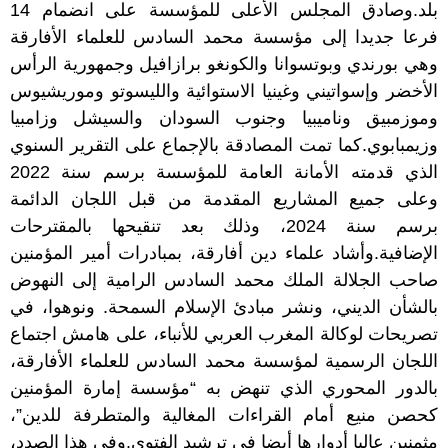
بلد.وصادق المجلس الأعلى للمؤسسة على انضمام 14
فرعا جديدا إلى مؤسسة محمد السادس للعلماء الأفارقة
وهي بورندي وبوتسوانا والكونغو برازافيل وجمهورية الرأس
الأخضر وإسواتيني وغينيا الاستوائية والليسوتو وموريشيوس
وموزمبيق وناميبيا وجنوب السودان والسيشل وزامبيا
وزيمبابوي.كما تمت المصادقة بالإجماع على التقرير السنوي
الذي قدمته الأمانة العامة للمؤسسة برسم سنة 2022
وعلى جميع المشاريع المقدمة من قبل اللجان الدائمة
برسم سنة 2024، وذلك بعد تنقيحها بالمقترحات
الإضافية.وأشاد علماء دين أفارقة، بمبادرات أمير المؤمنين
صاحب الجلالة الملك محمد السادس الرامية إلى النهوض
بالشأن الديني، ونشر مبادئ الإسلام السمحة. ونوهوا، في
تصريحات لوكالة المغرب العربي للأنباء، على هامش اجتماع
اللجان الرسمية لمؤسسة محمد السادس للعلماء الأفارقة،
بالدور المحوري الذي تنهض به “مؤسسة إمارة المؤمنين
كحصن منيع أمام القراءات المغالية والمتطرفة للدين”،
مثمنين عاليا أدوارها أيضا في ترشيد الفتوى.وفي هذا الصدد،