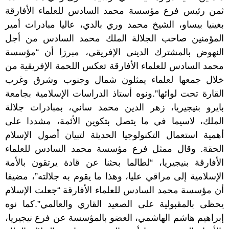
ثمن رئيس فرع مؤسسة محمد السادس للعلماء الأفارقة
بغينيا بيساو، الشيخ محمد وري بالدي، عاليا مبادرات أمير
المؤمنين صاحب الجلالة الملك محمد السادس من أجل
النهوض بالمشترك الديني الإفريقي، مبرزا أن “مؤسسة
محمد السادس للعلماء الأفارقة تعكس اللحمة الإفريقية من
خلال جمعها لعلماء يمثلون شمال وجنوب وشرق وغرب
القارة تحت لوائها”.ونوه أستاذ الدراسات الإسلامية بجامعة
بايرو بنيجيريا، زهر الدين محمد ساني، بمبادرات جلالة
الملك، لاسيما في ما يتصل بتكوين الأئمة، مشددا على
أهمية استعمال التكنولوجيا الحديثة لتبيان أصول الإسلام
الحقة. وقال ممثل فرع مؤسسة محمد السادس للعلماء
الأفارقة بنيجيريا، “لطالما بحثنا عن قادة يرتقون بالأمة
الإسلامية إلى مراقي عليا، وهذا ما يقوم به جلالته”، مضيفا
أن مؤسسة محمد السادس للعلماء الأفارقة “جعلت الإسلام
يحظى بالمقبولية على الصعيد القاري والعالمي”.كما نوه
إبراهيم هاشم الهاشمي، العضو بالمؤسسة عن فرع نيجيريا،