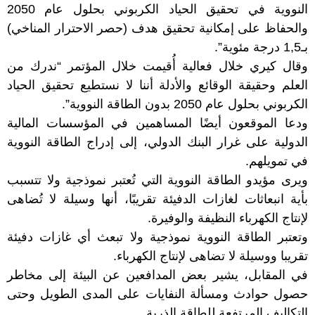
النووية في تحقيق الحياد الكربوني بحلول عام 2050
والحفاظ على إمكانية تحقيق هدف (حصر الاحترار المناخي)
بـ1,5 درجة مئوية”.
وقال كيري خلال فعالية أُقيمت خلال المؤتمر “ندرك من
العلم وحقيقة الوقائع والأدلة أننا لا نستطيع تحقيق الحياد
الكربوني بحلول عام 2050 بدون الطاقة النووية”.
ودعا الموقعون أيضًا المساهمين في المؤسسات المالية
الدولية على غرار البنك الدولي، إلى إدراج الطاقة النووية
في تمويلهم.
ويرى مؤيدو الطاقة النووية التي تُعتبر نموذجية ولا تتسبب
بأية انبعاثات لغازات الدفيئة تقريبًا، أنها وسيلة لا تُضاهى
لإنتاج الكهرباء النظيفة والوفيرة.
وتعتبر الطاقة النووية نموذجية ولا تبعث أي غازات دفيئة
تقريبا ووسيلة لا تضاهى لإنتاج الكهرباء.
في المقابل، يشير بعض المدافعين عن البيئة إلى مخاطر
حصول حوادث ومسألة النفايات على المدى الطويل وحتى
التكاليف المرتفعة للطاقة الذرية.