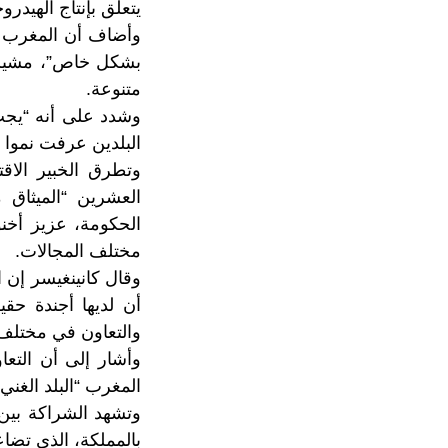
يتعلق بإنتاج الهيدر
وأضاف أن المغرب يم
بشكل خاص”، مشيرا إ
متنوعة.
وشدد على أنه “يجب
البلدين عرفت نموا 
وتطرق الخبير الاق
العشرين “الميثاق 
الحكومة، عزيز أخنو
مختلف المجالات.
وقال كانينغيسر إن 
أن لديها أجندة حق
والتعاون في مختلف 
وأشار إلى أن التعا
المغرب “البلد الغني
وتشهد الشراكة بين 
بالمملكة، الذي تضاعف س