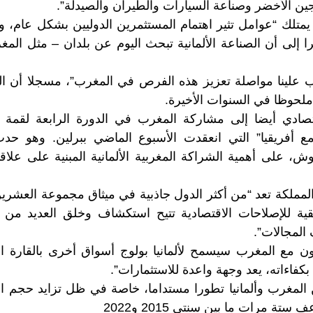
وجين الأخضر وصناعة السيارات والطيران والصيدلة”.
تلك “عوامل تثير اهتمام المستثمرين الدوليين بشكل عام، وا
لى أن الصناعة الألمانية تبحث اليوم عن بلدان – مثل المغ
 علينا مواصلة تعزيز هذه الفرص في المغرب”، مسجلا أن التج
ملحوظا في السنوات الأخيرة.
تصادي أيضا إلى مشاركة المغرب في الدورة الرابعة لقمة ا
مع أفريقيا” التي انعقدت الأسبوع الماضي ببرلين. وهو حد
ش، على أهمية الشراكة المغربية الألمانية المبنية على علاق
المملكة تعد “من أكثر الدول جاذبية في ميثاق مجموعة العشرين
يقية للإصلاحات الاقتصادية تتيح استكشاف وخلق العديد من ا
المجالات”.
ون مع المغرب سيسمح لألمانيا بولوج أسواق أخرى بالقارة ال
 بكفاءاته، يعد وجهة واعدة للاستثمارات”.
المغرب وألمانيا تطورا مستداما، خاصة في ظل تزايد حجم الاس
تة مرات ما بين سنتي 2015 و2022