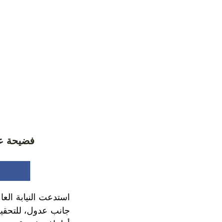
فضيحة عق
استدعت النيابة الع
جانب عدول، للتحقي