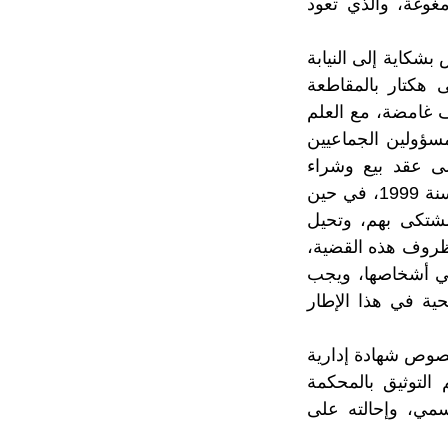
غوغة، والذي تعود
شكاية إلى النيابة
 هكتار بالمقاطعة
ف غامضة، مع العلم
 سنة 2020، كما تفاجأ بأن المسؤولين الجماعيين
لى عقد بيع وشراء
وباستعمال وكالة السيدة التي توفيت، حيث إن الوكالة أُبْرِمَتْ بالأراضي السورية سنة 1999، في حين
صة تتابع المشتكى بهم، وتحيل
 ظروف هذه القضية،
وفي أشخاصها، ويجب
ية في هذا الإطار
صوص شهادة إدارية
لتوثيق بالمحكمة
سمي، وإحالته على