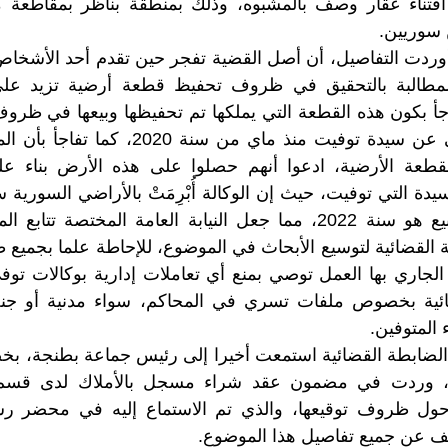
ناء عقار وصف بالمشبوه، وذلك بمنطقة بناظر بمقاطعة م
 سوريين.
 أوردت التفاصيل، أن أصل القضية تفجر حين تقدم أحد الأشخاص ب
لمطالبة بالتحقيق في ظروف تحفيظ قطعة أرضية تزيد على
اجأ بكون هذه القطعة التي يملكها تم تحفيظها وبيعها في ظرو
أنه الوريث الحقيقي عن سيدة توفيت منذ ماي من
القطعة الأرضية، ادعوا أنهم حصلوا على هذه الأرض بناء ع
تاريخ توقيع عقد البيع هو سنة 2022، مما جعل النيابة العامة المخت
القضائية لتوسيع الأبحاث في الموضوع، للإحاطة علما بجميع
الجاري بها العمل توصي بمنع أي تعاملات إدارية بوكالات ت
ضائية بخصوص ملفات تسري في المحاكم، سواء مدنية أو جنح
المتوفين.
الضابطة القضائية استمعت أخيرا إلى رئيس جماعة بطنجة، بخ
، وردت في مضمون عقد شراء مسجل بالأملاك لدى قسم ا
 وحول ظروف توقيعها، والذي تم الاستماع إليه في محضر ر
 عن جميع تفاصيل هذا الموضوع.