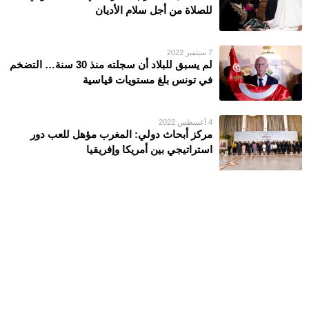
للصلاة من أجل سلام الأديان
7 سبتمبر 2022
لم يسبق للبلاد أن سجلته منذ 30 سنة… التضخم
في تونس بلغ مستويات قياسية
4 أغسطس 2022
مركز أبحاث دولي: المغرب مؤهل للعب دور
استراتيجي بين أمريكا وإفريقيا