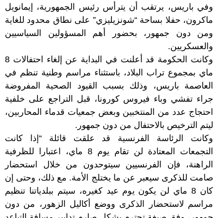
وفي باريس، يرتقب أن يترأس رئيس الجمهورية، إيمانويل
ماكرون، حفلا بساحة “شونزيليزي” على نطاق محدود للغاية
ومن دون جمهور، بحضور أهم المسؤولين السياسيين
والعسكريين.
وكانت الحكومة قد أعلنت في البداية عن إلغاء احتفالات 8
ماي بمجموع تراب البلاد، باستثناء مراسم وطنية تنظم في
العاصمة باريس، وذلك بسبب القيود الصحية المفروضة
جراء تفشي وباء فيروس كورونا، قبل التراجع على خلفية
احتجاج عدد من المنتخبين وبعض جمعيات قدماء المحاربين،
ليتم الترخيص بالاحتفال من دون جمهور.
وكانت الرئاسة الفرنسية قد علقت قائلة “إذا كانت
التجمعات المعتادة لن تقام يوم 8 ماي، اعتبارا للظرفية
الراهنة، فإن الفرنسيين سيتوحدون من خلال استحضار
صامت للذكرى سيعبر عن ما يختلج الأمة. مع ذلك، وحتى إن
كان 8 ماي لن يكون يوم عيد كغيره، سيتم ببلدياتنا تنظيم
مراسم لاستحضار الذكرى ووضع أكاليل الزهور، من دون
جمهور، وفق صيغة تحترم بشكل صارم تدابير مسافة التباعد