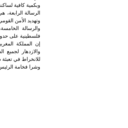
وبكمية كافية لساكنة
الرسالة الرابعة، ه
وتهديد الأمن القومي
والرسالة الخامسة
فلسطينية على حدود يونيو 1967 وعاصمتها القدس الشرقية، تعيش جنبا إ
إن المملكة المغربي
والازدهار لجميع ا
للانخراط في تعبئة 
وشرا فخامة الرئيس