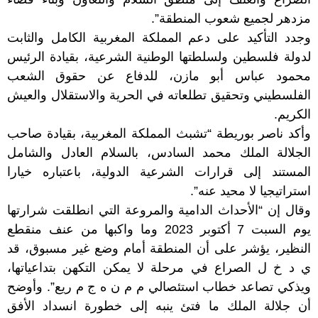
مزدهر لجميع شعوب المنطقة”.
وجدد التأكيد على دعم المملكة المغربية الكامل والثابت
لدولة فلسطين ولسلطتها الوطنية الشرعية، بقيادة الرئيس
محمود عباس أبو مازن، للدفاع عن حقوق الشعب
الفلسطيني وتحقيق تطلعاته في الحرية والاستقلال والعيش
الكريم.
وأكد ناصر بوريطة “تشبث المملكة المغربية، بقيادة صاحب
الجلالة الملك محمد السادس، بالسلام العادل والشامل
المستند إلى قرارات الشرعية الدولية، باعتباره خيارا
استراتيجيا لا محيد عنه”.
وقال إن “الأحداث الدامية والمروعة التي انطلقت شرارتها
يوم السبت 7 أكتوبر 2023 وما واكبها من عنف منقطع
النظير، يؤشر على أن المنطقة أمام وضع غير مسبوق، قد
ي د خ ل الصراع في مرحلة لا يمكن التكهن بتداعياتها،
ويذكي تصاعد خطاب استئصالي م م ن ه ج م ريع”. وأوضح
أن جلالة الملك ما فتئ ينبه إلى خطورة انسداد الأفق