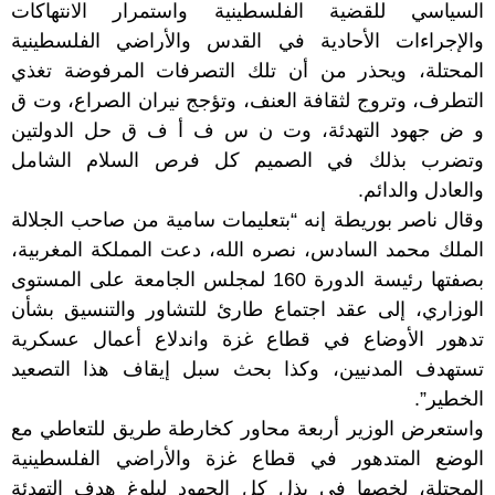
السياسي للقضية الفلسطينية واستمرار الانتهاكات
والإجراءات الأحادية في القدس والأراضي الفلسطينية
المحتلة، ويحذر من أن تلك التصرفات المرفوضة تغذي
التطرف، وتروج لثقافة العنف، وتؤجج نيران الصراع، وت ق
و ض جهود التهدئة، وت ن س ف أ ف ق حل الدولتين
وتضرب بذلك في الصميم كل فرص السلام الشامل
والعادل والدائم.
وقال ناصر بوريطة إنه “بتعليمات سامية من صاحب الجلالة
الملك محمد السادس، نصره الله، دعت المملكة المغربية،
بصفتها رئيسة الدورة 160 لمجلس الجامعة على المستوى
الوزاري، إلى عقد اجتماع طارئ للتشاور والتنسيق بشأن
تدهور الأوضاع في قطاع غزة واندلاع أعمال عسكرية
تستهدف المدنيين، وكذا بحث سبل إيقاف هذا التصعيد
الخطير”.
واستعرض الوزير أربعة محاور كخارطة طريق للتعاطي مع
الوضع المتدهور في قطاع غزة والأراضي الفلسطينية
المحتلة، لخصها في بذل كل الجهود لبلوغ هدف التهدئة