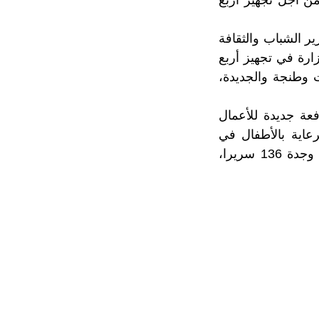
ير الشباب والثقافة
ارة في تجهيز أربع
 وطنجة والجديدة،
عة جديدة للأعمال
رعاية بالأطفال في
وضعية هشة بالجهات المعنية، تبلغ طاقتها الإجمالية 425 سريرا، موزعة كالتالي: وجدة 136 سريرا،