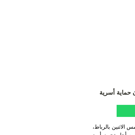
ن حماية أسرية
س الاثنين بالرباط،
من أجل تجهيز أربع