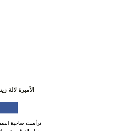
الأميرة لالة ز
ترأست صاحبة السمو ا
حفل التوقيع على ات