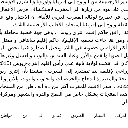
ير الأرجنتينية من الولوج إلى إفريقيا وأوروبا و الشرق الأوسط.
ذي عاد لتوه من زيارة إلى المغرب لاستكشاف فرص الأعمال بي
ن، في تصريح لوكالة المغرب العربي للأنباء، أن الاختيار وقع عل
 ولوج إلى إفريقيا لمنتجات الأقاليم الأرجنتينية الثلاث.
كة، رافق حاكم إقليم إنتري ريوس ، وهي جهة خصبة محاطة بأه
 ، ومن هنا جاءت تسمية الإقليم)، حاكم إقليم سانتافي و ممثل 
ى أكثر الأراضي خصوبة في البلاد وتحتل الصدارة فيما يخص الم
ول الصويا والقمح والأرز وعباد الشمس والتوت والعسل وغيرها)
الزراعي لإقليمه يتم تصديره إلى المغرب ، مشيدا بأن إنتري ري
لمنتجة والمصدرة للدجاج والحمضيات والحبوب والتوت والأرز وا
ن هذه المنتجات بشكل خاص من القمح والذرة والشعير ومركزات
طن.
الدركي
السيار‎
الطريق
فيديو
لي
من
مواطن