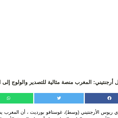
أرجنتيني: المغرب منصة مثالية للتصدير والولوج إلى اف
ري ريوس الأرجنتيني (وسط)، غوستافو بورديت ، أن المغرب ي