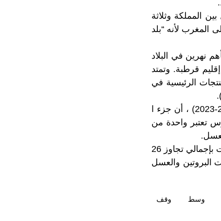
ن المملكة وثلاثة
ى المغرب لأنه “بلد
م نهرين في البلاد
إقليم قرطبة. وتمتد
نتجات الرئيسية في
.
أكد بورديت ، الذي كان قد انتخب لولاية ثانية على رأس إقليم إنتري-ريوس (2015-2023) ، أن جزء ا
وس تعتبر واحدة من
لعسل.
وبحسب أرقام عام 2022 ، صدر الإقليم للمغرب أكثر من 91 ألف طن من المنتجات بإجمالي تجاوز 26
 البروتين والعسل
وسط
وقف