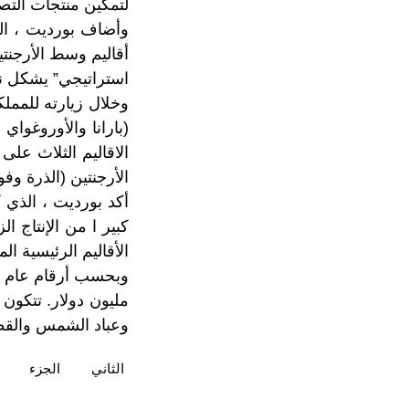
لتمكين منتجات التصد
وأضاف بورديت ، ال
أقاليم وسط الأرجنتي
استراتيجي” يشكل نقطة
وخلال زيارته للممل
(بارانا والأوروغواي
الاقاليم الثلاث عل
الأرجنتين (الذرة وف
كبير ا من الإنتاج 
الأقاليم الرئيسية ا
مليون دولار. تتكو
وعباد الشمس والق
الثاني
الجزء