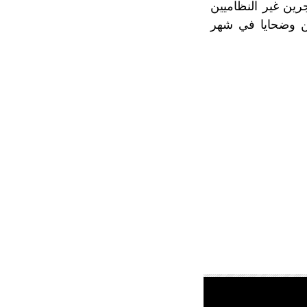
بين المهاجرين غير النظاميين
ل 28 مفقودا وضحية خلال شهر يناير و7 مفقودين وضحايا في شهر