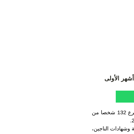
أكد المنتدى التونسي للحقوق الاقتصادية والاجتماعية أنه تم تسجيل فقدان أو مصرع 132 شخصا من
 وشهادات الناجين،