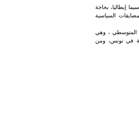
يما إيطاليا، بحاجة
مضايقات السياسية
ض المتوسطي ، وهي
دية في تونس، ومن