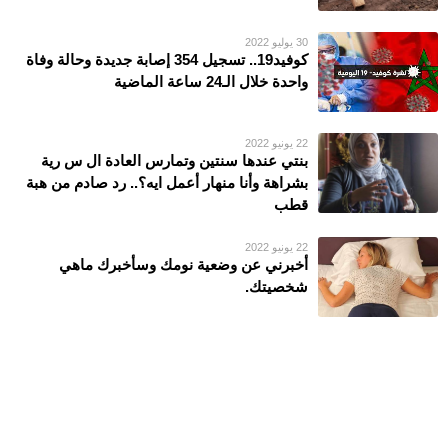
30 يوليو 2022
كوفيد19.. تسجيل 354 إصابة جديدة وحالة وفاة
واحدة خلال الـ24 ساعة الماضية
22 يونيو 2022
بنتي عندها سنتين وتمارس العادة ال س رية
بشراهة وأنا منهار أعمل ايه؟.. رد صادم من هبة
قطب
22 يونيو 2022
أخبرني عن وضعية نومك وسأخبرك ماهي
شخصيتك.