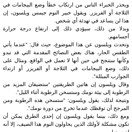
ويحذر الخبراء الناس من ارتكاب خطأ وضع البيجامات في
الثلاجة أو الفريزر. ويقول خبير النوم جيمس ويلسون، إن
هذا لن يساعد في تهدئة أي شخص.
وبدلا من ذلك، سيؤدي ذلك إلى ارتفاع درجة حرارة
أجسامهم.
وتحدث ويلسون عن هذا الموضوع، حيث قال: “عندما يأتي
الطقس الحار، هناك بعض النصائح المقدمة التي قد تبدو
وكأنها ستنجح في حين أنها لا تعمل في الواقع. ومثال على
ذلك، وضع البيجامات في الثلاجة أو الفريزر أو ارتداء
الجوارب المبللة”.
وقال ويلسون إن هاتين الطريقتين “ستضيفان المزيد من
الرطوبة إلى بيئة نومك وستسخن الرطوبة أثناء الليل”.
ونتيجة لذلك، يقول ويلسون: “ستسخن هذه الرطوبة ومن
المرجح أن توقظك عندما تخرج من دورة نومك”.
ومع ذلك، بينما يقول ويلسون إن إحدى الطرق يمكن أن
تكون مشكلة لأولئك الذين يحاولون النوم هذا الصيف، إلا أنه
لديه بديل.