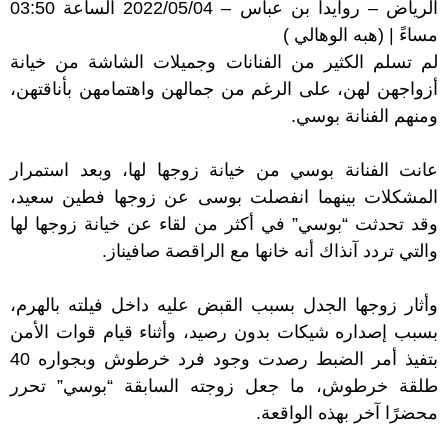
الرياض – روايدا بن عباس – 2022/05/04 الساعة 03:50
مساءً | (هبه الوهالي )
لم تسلم الكثير من الفنانات وجميلات الشاشة من خيانة
أزواجهن لهن، على الرغم من جمالهن واهتمامهن بأناقتهن،
ومنهم الفنانة بوسي.
عانت الفنانة بوسي من خيانة زوجها لها، وبعد استمرار
المشكلات بينهما انفصلت بوسى عن زوجها فطين سعيد،
وقد تحدثت “بوسي” في أكثر من لقاء عن خيانة زوجها لها
والتي تردد آنذاك أنه خانها مع الراقصة صافيناز.
وأثار زوجها الجدل بسبب القبض عليه داخل فيلته بالهرم،
بسبب إصداره شيكات بدون رصيد، وأثناء قيام قوات الأمن
بتفيذ أمر الضبط رصدت وجود فرد خرطوش وبجواره 40
طلقة خرطوش، ما جعل زوجته السابقة “بوسي” تحرر
محضرًا آخر بهذه الواقعة.