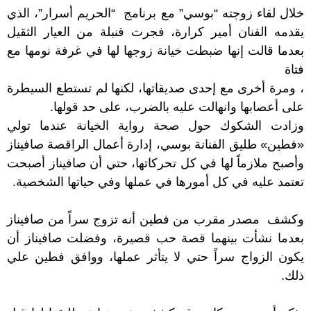
خلال لقاء زوجته “بوسي” مع برنامج “الحريم أسرار”، الذي
يقدمه الفنان أمير كرارة، فجرت قنبلة من العيار الثقيل
بعدما قالت إنها ضبطت خيانة زوجها لها في غرفة نومها مع
فتاة
، ومرة أخرى مع إحدى صديقاتها، لكنها لم تستطع السيطرة
على أعصابها وانهالت عليه بالضرب، على حد قولها.
وزادت الشكوك حول صحة رواية الخيانة عندما تولي
«فطين» طليق الفنانة بوسي، إدارة أعمال الراقصة صافيناز
وأصبح ملازماً لها في كل تحركاتها، حتي أن صافيناز أصبحت
تعتمد عليه في كل أمورها في عملها وفي حياتها الشخصية.
وكشف مصدر مقرب من فطين أنه تزوج سراً من صافيناز
بعدما نشأت بينهما قصة حب قصيرة، وفضلت صافيناز أن
يكون الزواج سراً حتي لا يتأثر عملها، ووافق فطين علي
ذلك.