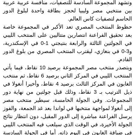
وتشهد المجموعة السادسة للتصفيات، منافسة عربية عربية
بين منتخبي مصر وليبيا لحجز بطاقة واحدة لبلوغ الدور
الحاسم لتصفيات كاس العالم.
حظوظ المنتخب المصري تعد الأكبر في المجموعة خاصة
بعد تحقيق الفراعنة انتصارين متتاليين على المنتخب الليبي
في الجولتين الثالثة والرابعة بنتيجتي 1-0 في الإسكندرية،
و3-0 في بنغازي، ليقترب المنتخب المصري من بلوغ الدور
القادم.
ويتصدر منتخب مصر المجموعة برصيد 10 نقاط، فيما يأتي
المنتخب الليبي في المركز الثاني برصيد 6 نقاط، ثم منتخب
الغابون في المركز الثالث برصيد 4 نقاط، وأخيرا أنغولا في
ذيل الترتيب بـ 3 نقاط، وذلك قبل جولتين من نهاية دور
المجموعات. وفي الجولة الخامسة، سيطير منتخب مصر
إلى أنغولا لمواجهة منتخبها في لواندا بعد غد الجمعة، والفوز
يرسل الفراعنة مباشرة إلى الدور المقبل، دون انتظار نتائج
الجولة الأخيرة، في الوقت الذي سيلعب فيه المنتخب الليبي
في ضيافة الغابون في اليوم ذاته. أما في الجولة السادسة