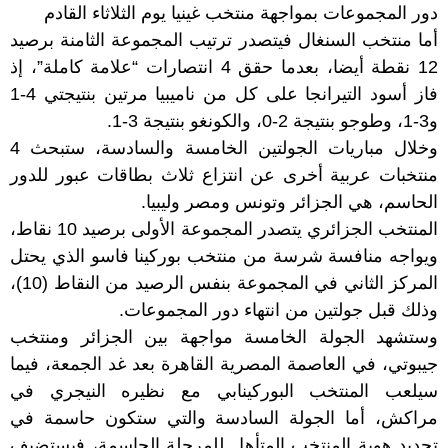
دور المجموعات بمواجهة منتخب غينيا يوم الثلاثاء القادم
أما منتخب السنغال فيتصدر ترتيب المجموعة الثامنة برصيد
12 نقطة أيضا، بعدما حقق 4 انتصارات “علامة كاملة”، إذ
فاز أسود التيرانجا على كل من ناميبيا مرتين بنتيجتي 4-1
و3-1، وطوجو بنتيجة 2-0، والكونغو بنتيجة 3-1.
وخلال مباريات الجولتين الخامسة والسادسة، ستبحث 4
منتخبات عربية أخرى عن انتزاع ثلاث بطاقات عبور للدور
الحاسم، هي الجزائر وتونس ومصر وليبيا.
المنتخب الجزائري يتصدر المجموعة الأولى برصيد 10 نقاط،
ويواجه منافسة شرسة من منتخب بوركينا فاسو الذي يحتل
المركز الثاني في المجموعة بنفس الرصيد من النقاط (10)،
وذلك قبل جولتين من انتهاء دور المجموعات.
وستشهد الجولة الخامسة مواجهة بين الجزائر ومنتخب
جيبوتي، في العاصمة المصرية القاهرة بعد غد الجمعة، فيما
سيلعب المنتخب البوركينابي مع نظيره النيجري في
مراكش، أما الجولة السادسة والتي ستكون حاسمة في
تحديد هوية المنتخب المتأهل للمرحلة الحاسمة، فيستضيف