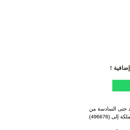
ضافية !
ونا المستجد حتى السادسة من
مساء يومه الخميس ، ليرتفع العدد الإجمالي لحالات الإصابة المؤكدة بالفيروس بالمملكة إلى (496676)