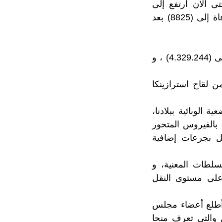
 الآن ارتفع إلى
(483711) حالة بعد تماثل (348) حالة جديدة للشفاء، فيما ارتفع عدد حالات الوفاة إلى (8825) بعد
و بالنسبة للملقحين ، كشفت الوزارة عن ارتفاع عدد الملقحين بالجرعة الأولى إلى (4.329.244) ، و
يون جرعة لقاح ، 7 ملايين جرعة من لقاح استرازينكا
الوبائية ببلادنا،
بالفيروس المتحور
ل بجرعات إضافية
لطات المعنية، و
 على مستوى النقل
 أطلع أعضاء مجلس
 والتي تعرف منحا