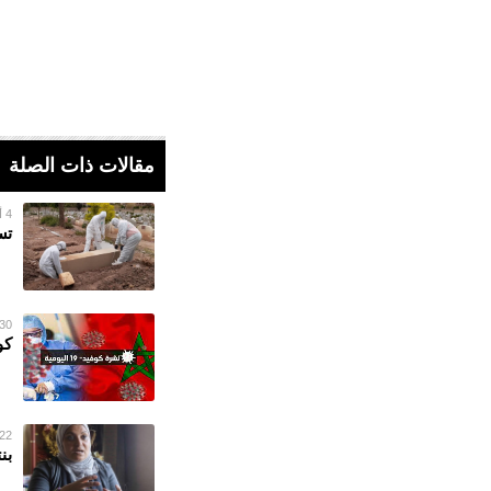
مقالات ذات الصلة
4 أغسطس 2022
تسجيل 6 حالات وفا
30 يوليو 022
كوفيد19.. تسجيل 354 إصا
22 يونيو 022
بن