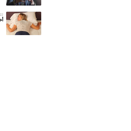
22 يونيو 022
أخ