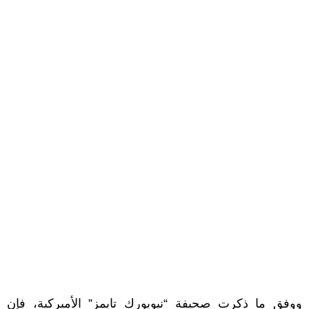
ووفق ما ذكرت صحيفة “نيويورك تايمز” الأميركية، فإن