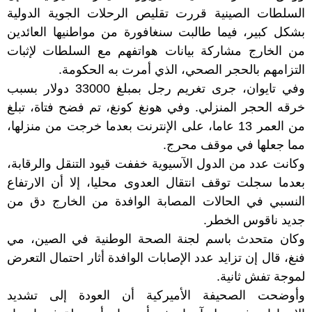
السلطات الصينية
قررت تقليص الرحلات الجوية الدولية
بشكل كبير، فيما طالبت سنغافورة من مواطنيها العائدين
من الخارج مشاركة بيانات هواتفهم مع السلطات لإثبات
التزامهم بالحجر الصحي، الذي أمرت به الحكومة.
وفي تايوان، جرى تغريم رجل بمبلغ 33000 دولار بسبب
خرقه الحجر المنزلي. وفي
هونغ كونغ
، تم فضح فتاة، تبلغ
من العمر 13 عاما، على الإنترنت بعدما خرجت من منزلها،
مما جعلها في موقف محرج.
وكانت عدد من الدول الآسيوية خففت قيود التنقل والرقابة،
بعدما سجلت توقف انتقال العدوى محليا، إلا أن الارتفاع
النسبي في الحالات المصابة الوافدة من الخارج دق من
جديد ناقوس الخطر.
وكان متحدث باسم لجنة الصحة الوطنية في
الصين
، مي
فنغ، قال إن تزايد عدد الإصابات الوافدة أثار احتمال التعرض
لموجة تفش ثانية.
وأوضحت الصحيفة الأميركية أن العودة إلى تشديد