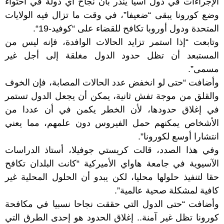
الإجراءات في دول آسيا ينذر بأن نجاح أي دولة في احتواء
وضع كورونا يبقى “ضعيفا”، في وقت ما تزال فيه الولايات
المتحدة ودول أوروبا تكافح للقضاء على “
كوفيد-19
“.
وتابعت “إذا استمر تزايد الحالات الوافدة، فإنه ليس من
المستبعد أن تظل حدود الدول مغلقة إلى أجل غير
مسمى”.
وأضافت “حتى لو انخفض عدد الحالات المصابة، فإن الخوف
والقلق من موجة تفش ثانية، يمكن أن يجعل الدول تستمر
في إغلاق حدودها، لأن الخطر يكمن في أن عددا من
الأشخاص يمكنهم حمل الفيروس دون علمهم، مما يعني
انتشارا أوسع لكورونا”.
وفي هذا الصدد، قالت كريستي جوفيلا، أستاذ الدراسات
الآسيوية في جامعة هاواي الأميركية “كانت البلدان تكافح
حقا لتنفيذ حلولها محليا، لكن يبدو أن الحلول المحلية غير
كافية لمشكلة صحية عالمية”.
وأضافت “حتى الدول التي حققت نجاحا نسبيا في مكافحة
كورونا تظل غير آمنة.. إغلاق الحدود هو إحدى الطرق التي