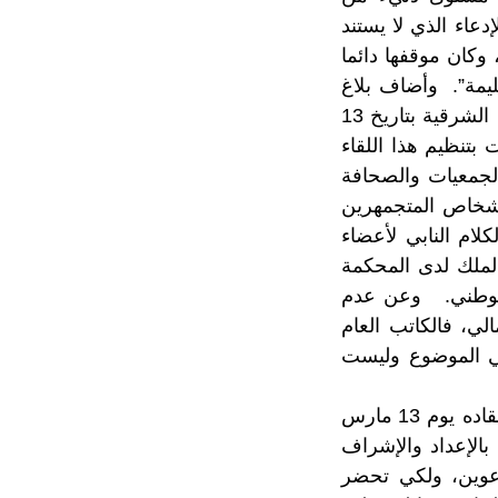
عاء الذي لا يستند
وكان موقفها دائما
يمة”. وأضاف بلاغ
الجامعة، أنه فيما يتعلق بمنع الجمعيات من الدخول لفضاء العصب الرياضية للجهة الشرقية بتاريخ 13
مت بتنظيم هذا اللقاء
لجمعيات والصحافة
أشخاص المتجمهرين
لام النابي لأعضاء
لملك لدى المحكمة
 الوطني. وعن عدم
لي، فالكاتب العام
في الموضوع وليست
أكدت الجامعة الملكية المغربية للجيدو، أن الجمع العام الذي كان من المزمع انعقاده يوم 13 مارس
بالإعداد والإشراف
عوين، ولكي تحضر