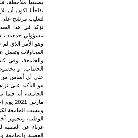
بصفتها ملاحظة، فلم
تفاجأنا لكون أن ب
لتغليب مرشح على 
نؤكد في هذا الصدد
مسؤولي جمعيات في 
وهو الأمر الذي لم
المحاولات وتعمل عل
والجامعة، وفي كث
الخطاب. و بخصوص ات
على أي أساس من الص
هو التأكيد على نز
مارس 21
وليست الجامعة لكن
الوطنية وتجمهر آخ
غرباء عن العصبة لم
العصبة والجامعة و