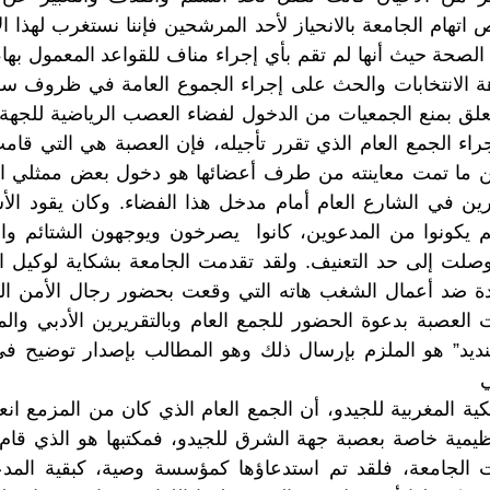
هام الجامعة بالانحياز لأحد المرشحين فإننا نستغرب لهذا الإد
حة حيث أنها لم تقم بأي إجراء مناف للقواعد المعمول بها، 
اهة الانتخابات والحث على إجراء الجموع العامة في ظروف سل
20 يوم إجراء الجمع العام الذي تقرر تأجيله، فإن العصبة هي التي قا
 ما تمت معاينته من طرف أعضائها هو دخول بعض ممثلي ا
رين في الشارع العام أمام مدخل هذا الفضاء. وكان يقود ال
 يكونوا من المدعوين، كانوا يصرخون ويوجهون الشتائم والك
وصلت إلى حد التعنيف. ولقد تقدمت الجامعة بشكاية لوكيل ا
 وجدة ضد أعمال الشغب هاته التي وقعت بحضور رجال الأمن
عصبة بدعوة الحضور للجمع العام وبالتقريرين الأدبي والما
لتنديد” هو الملزم بإرسال ذلك وهو المطالب بإصدار توضيح 
ي
تنظيمية خاصة بعصبة جهة الشرق للجيدو، فمكتبها هو الذي قام 
 الجامعة، فلقد تم استدعاؤها كمؤسسة وصية، كبقية المد