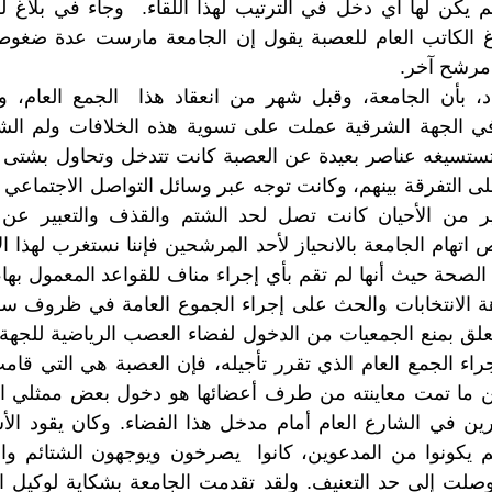
 يكن لها أي دخل في الترتيب لهذا اللقاء. وجاء في بلاغ لل
لاغ الكاتب العام للعصبة يقول إن الجامعة مارست عدة ضغو
مرشح آخر.
، بأن الجامعة، وقبل شهر من انعقاد هذا الجمع العام، 
الجهة الشرقية عملت على تسوية هذه الخلافات ولم الشم
 تستسيغه عناصر بعيدة عن العصبة كانت تتدخل وتحاول بشتى
ى التفرقة بينهم، وكانت توجه عبر وسائل التواصل الاجتماعي 
ير من الأحيان كانت تصل لحد الشتم والقذف والتعبير ع
هام الجامعة بالانحياز لأحد المرشحين فإننا نستغرب لهذا الإد
حة حيث أنها لم تقم بأي إجراء مناف للقواعد المعمول بها، 
اهة الانتخابات والحث على إجراء الجموع العامة في ظروف سل
20 يوم إجراء الجمع العام الذي تقرر تأجيله، فإن العصبة هي التي قا
 ما تمت معاينته من طرف أعضائها هو دخول بعض ممثلي ا
رين في الشارع العام أمام مدخل هذا الفضاء. وكان يقود ال
 يكونوا من المدعوين، كانوا يصرخون ويوجهون الشتائم والك
وصلت إلى حد التعنيف. ولقد تقدمت الجامعة بشكاية لوكيل ا