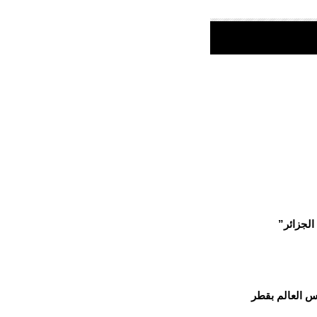
الجزائر”
س العالم بقطر