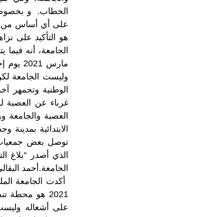
الخطاب. و بخصوص ات
على أي أساس من الص
هو التأكيد على نز
مارس 21
وليست الجامعة لكن
الوطنية وتجمهر آخ
غرباء عن العصبة لم
العصبة والجامعة و
الابتدائية بمدينة
توصل بعض جمعيات ال
الذي أصدر “بلاغ ا
الجامعة.أحمد البقال
2021 هو محطة 
على أشغاله وليست